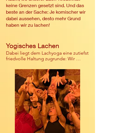
keine Grenzen gesetzt sind. Und das
beste an der Sache
: Je komischer wir
dabei aussehen, desto mehr Grund
haben wir zu lachen!
​Yogisches Lachen
Dabei liegt dem Lachyoga eine zutiefst 
friedvolle Haltung zugrunde: Wir 
lachen stets miteinander und nicht 
übereinander. Wir atmen regelmäßig 
gemeinsam yogisch tief ein und aus 
und integrieren die Lach-Salven. Und 
wir entscheiden uns ganz bewusst 
dazu, in dieser Stunde der Woche das 
Leben etwas weniger ernst zu nehmen 
und über so manches, das uns sonst 
stresst, einfach mal hinweg zu lachen. 
Ganz nebenbei wird dem Körper von 
unserem Gehirn gemeldet, dass wir 
gerade sehr glücklich sind, und er 
bekommt noch viel mehr Lust zu 