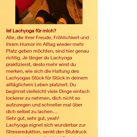
freuen. Lachen ist eine zutiefst soziale 
Interaktion und, wie wir alle wissen, ist 
Lachen auf wunderbare Weise 
ansteckend!
Ist Lachyoga für mich?
Alle, die ihrer Freude, Fröhlichkeit und
ihrem Humor im Alltag wieder mehr
Platz geben möchten, sind hier genau
richtig. Je länger du Lachyoga
praktizierst, desto mehr wirst du
merken, wie sich die Haltung des
Lachyogas Stück für Stück in deinem
alltäglichem Leben platziert. Du
beginnst vielleicht viele Dinge einfach
lockerer zu nehmen, dich nicht so
aufzuregen und schneller mal über
dich selbst zu lachen…
Sehr gut, sehr gut, yeah!
Lachyoga eignet sich wunderbar zur
Stressreduktion, senkt den Blutdruck