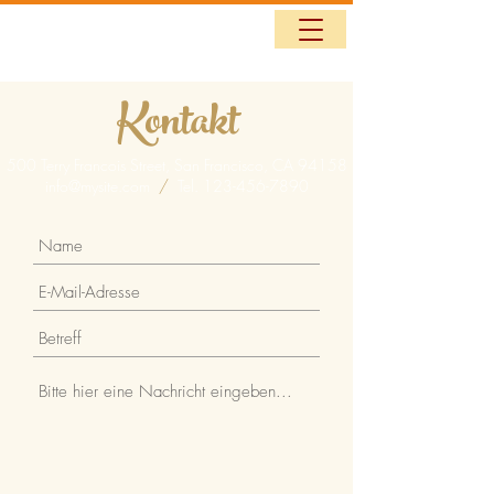
Kontakt
500 Terry Francois Street, San Francisco, CA 94158
info@mysite.com
/
Tel.
123-456-7890